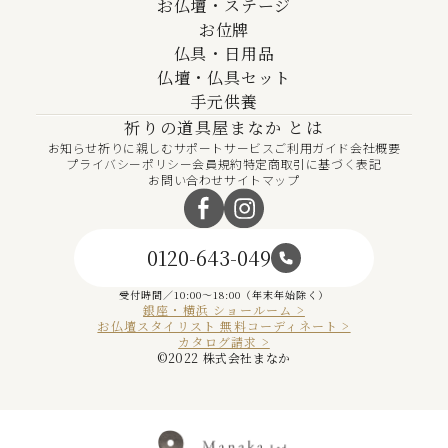
お仏壇・ステージ
お位牌
仏具・日用品
仏壇・仏具セット
手元供養
祈りの道具屋まなか とは
お知らせ
祈りに親しむ
サポートサービス
ご利用ガイド
会社概要
プライバシーポリシー
会員規約
特定商取引に基づく表記
お問い合わせ
サイトマップ
0120-643-049
受付時間／10:00～18:00（年末年始除く）
銀座・横浜 ショールーム >
お仏壇スタイリスト 無料コーディネート >
カタログ請求 >
©︎2022 株式会社まなか