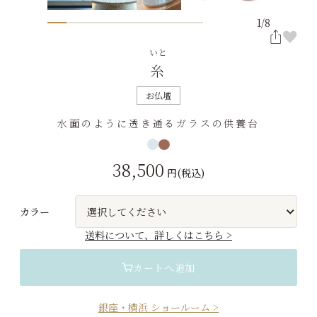
1
/
8
いと
糸
お仏壇
水面のように透き通るガラスの供養台
38,500
円(税込)
カラー
選択してください
送料について、詳しくはこちら >
カートへ追加
銀座・横浜 ショールーム >