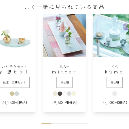
よく一緒に見られている商品
いと そうセット
みらー
くも
糸 想セット
mirror
kumo
仏壇・仏具セット
お仏壇
お仏壇
74,250
49,500
77,000
円(税込)
円(税込)
円(税込)