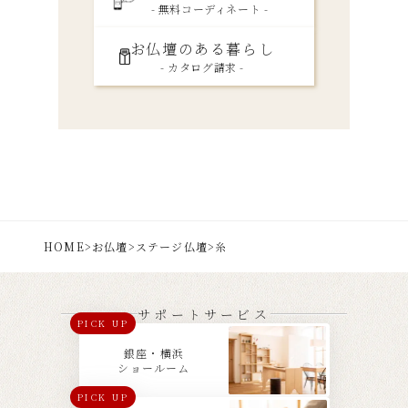
- 無料コーディネート -
お仏壇のある暮らし
- カタログ請求 -
HOME
>
お仏壇
>
ステージ仏壇
>
糸
サポートサービス
PICK UP
銀座・横浜
ショールーム
PICK UP