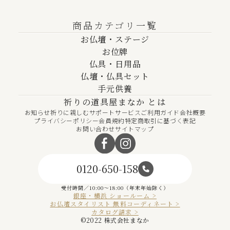
商品カテゴリ一覧
お仏壇・ステージ
お位牌
仏具・日用品
仏壇・仏具セット
手元供養
祈りの道具屋まなか とは
お知らせ
祈りに親しむ
サポートサービス
ご利用ガイド
会社概要
プライバシーポリシー
会員規約
特定商取引に基づく表記
お問い合わせ
サイトマップ
0120-650-158
受付時間／10:00～18:00（年末年始除く）
銀座・横浜 ショールーム >
お仏壇スタイリスト 無料コーディネート >
カタログ請求 >
©︎2022 株式会社まなか