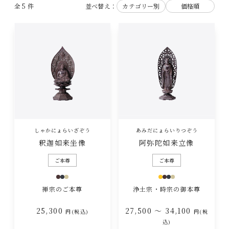
全 5 件
並べ替え：
カテゴリー別
価格順
しゃかにょらいざぞう
あみだにょらいりつぞう
釈迦如来坐像
阿弥陀如来立像
ご本尊
ご本尊
禅宗のご本尊
浄土宗・時宗の御本尊
25,300
27,500 ～ 34,100
円(税込)
円(税
込)