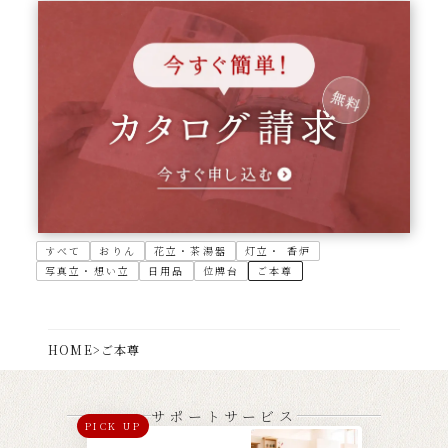
すべて
おりん
花立・茶湯器
灯立・ 香炉
写真立・想い立
日用品
位牌台
ご本尊
HOME
>
ご本尊
サポートサービス
PICK UP