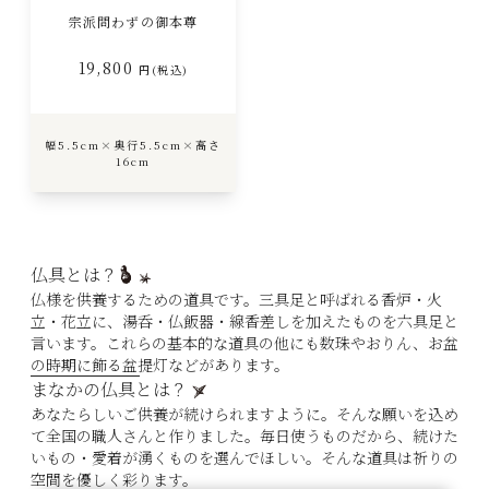
宗派問わずの御本尊
19,800
円(税込)
幅5.5cm×奥行5.5cm×高さ
16cm
仏具とは？
仏様を供養するための道具です。三具足と呼ばれる香炉・火
立・花立に、湯呑・仏飯器・線香差しを加えたものを六具足と
言います。これらの基本的な道具の他にも数珠やおりん、お盆
の時期に飾る盆提灯などがあります。
まなかの仏具とは？
あなたらしいご供養が続けられますように。そんな願いを込め
て全国の職人さんと作りました。毎日使うものだから、続けた
いもの・愛着が湧くものを選んでほしい。そんな道具は祈りの
空間を優しく彩ります。