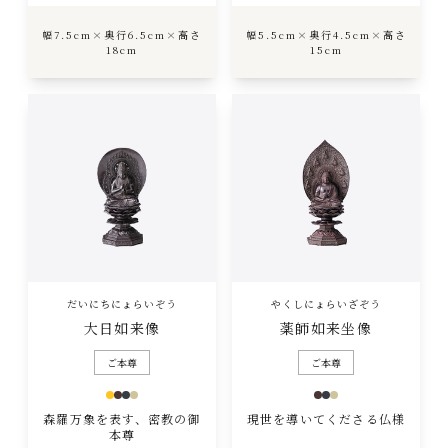
幅7.5cm×奥行6.5cm×高さ
幅5.5cm×奥行4.5cm×高さ
18cm
15cm
だいにちにょらいぞう
やくしにょらいざぞう
大日如来像
薬師如来坐像
ご本尊
ご本尊
森羅万象を表す、密教の御
現世を導いてくださる仏様
本尊