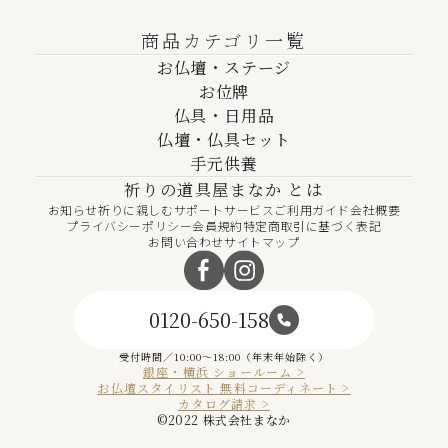
商品カテゴリ一覧
お仏壇・ステージ
お位牌
仏具・日用品
仏壇・仏具セット
手元供養
祈りの道具屋まなか とは
お知らせ
祈りに親しむ
サポートサービス
ご利用ガイド
会社概要
プライバシーポリシー
会員規約
特定商取引に基づく表記
お問い合わせ
サイトマップ
0120-650-158
受付時間／10:00～18:00（年末年始除く）
銀座・横浜 ショールーム >
お仏壇スタイリスト 無料コーディネート >
カタログ請求 >
©︎2022 株式会社まなか