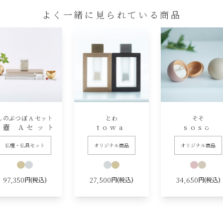
よく一緒に見られている商品
しのぶつぼ A セット
とわ
そそ
偲壺 Aセット
towa
soso
仏壇・仏具セット
オリジナル商品
オリジナル商品
97,350
27,500
34,650
円(税込)
円(税込)
円(税込)