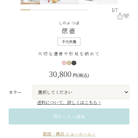
1
/
7
しのぶ つぼ
偲壺
手元供養
大切な遺骨や形見を納めて
30,800
円(税込)
カラー
選択してください
送料について、詳しくはこちら >
カートへ追加
銀座・横浜 ショールーム >