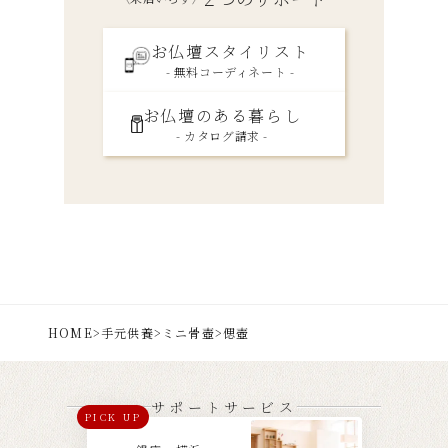
お仏壇スタイリスト
- 無料コーディネート -
お仏壇のある暮らし
- カタログ請求 -
HOME
>
手元供養
>
ミニ骨壺
>
偲壺
サポートサービス
PICK UP