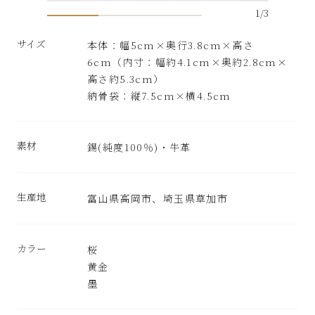
1
/
3
サイズ
本体：幅5cm×奥行3.8cm×高さ
6cm（内寸：幅約4.1cm×奥約2.8cm×
高さ約5.3cm）
納骨袋：縦7.5cm×横4.5cm
素材
錫(純度100％)・牛革
生産地
富山県高岡市、埼玉県草加市
カラー
桜
黄金
墨