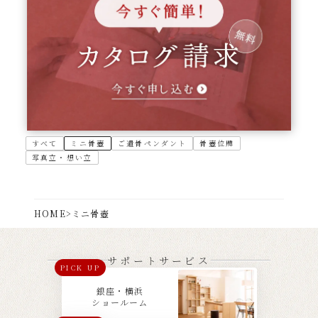
すべて
ミニ骨壺
ご遺骨ペンダント
骨壺位牌
写真立・想い立
HOME
>
ミニ骨壺
サポートサービス
PICK UP
銀座・横浜
ショールーム