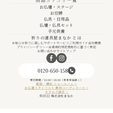
商品カテゴリ一覧
お仏壇・ステージ
お位牌
仏具・日用品
仏壇・仏具セット
手元供養
祈りの道具屋まなか とは
お知らせ
祈りに親しむ
サポートサービス
ご利用ガイド
会社概要
プライバシーポリシー
会員規約
特定商取引に基づく表記
お問い合わせ
サイトマップ
0120-650-158
受付時間／10:00～18:00（年末年始除く）
銀座・横浜 ショールーム >
お仏壇スタイリスト 無料コーディネート >
カタログ請求 >
©︎2022 株式会社まなか