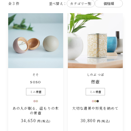
全 3 件
並べ替え：
カテゴリー別
価格順
そそ
しのぶ つぼ
soso
偲壺
ミニ骨壺
ミニ骨壺
あの人が眠る、温もりの木
大切な遺骨や形見を納めて
の骨壺
34,650
30,800
円(税込)
円(税込)